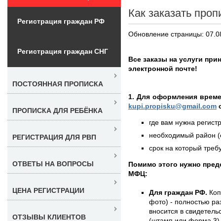
Как заказать проп
Регистрация граждан РФ
Обновление страницы: 07.0
Регистрация граждан СНГ
Все заказы на услуги при
электронной почте!
ПОСТОЯННАЯ ПРОПИСКА
1. Для оформления време
kupi.propisku@gmail.com
о
ПРОПИСКА ДЛЯ РЕБЁНКА
где вам нужна регистр
необходимый район (е
РЕГИСТРАЦИЯ ДЛЯ РВП
срок на который требу
ОТВЕТЫ НА ВОПРОСЫ
Помимо этого нужно пре
МФЦ:
ЦЕНА РЕГИСТРАЦИИ
Для граждан РФ.
Коп
фото) - полностью раз
вносится в свидетель
ОТЗЫВЫ КЛИЕНТОВ
(штамп или форма 3)