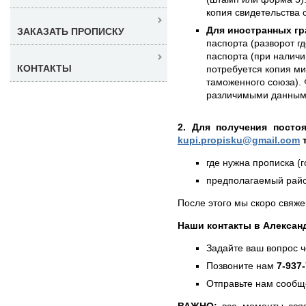
копия свидетельства 
Для иностранных гр
ЗАКАЗАТЬ ПРОПИСКУ
паспорта (разворот г
паспорта (при наличии
КОНТАКТЫ
потребуется копия ми
таможенного союза). 
различимыми данным
2. Для получения посто
kupi.propisku@gmail.com
т
где нужна прописка (г
предполагаемый район
После этого мы скоро свяже
Наши контакты в Алексан
Задайте ваш вопрос 
Позвоните нам
7-937
Отправьте нам сообщ
ВАЖНО:
все моменты связ