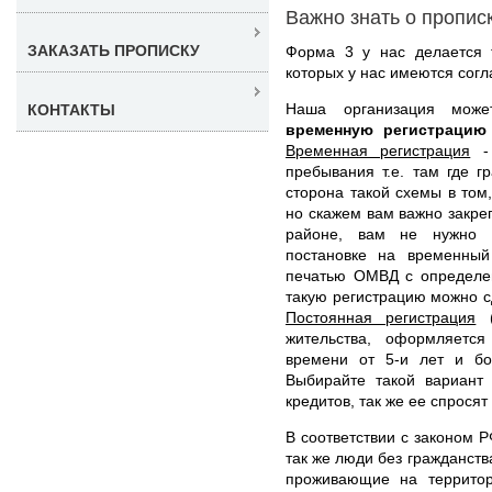
Важно знать о пропис
ЗАКАЗАТЬ ПРОПИСКУ
Форма 3 у нас делается 
которых у нас имеются сог
Наша организация мож
КОНТАКТЫ
временную регистрацию
Временная регистрация
- 
пребывания т.е. там где 
сторона такой схемы в том,
но скажем вам важно закреп
районе, вам не нужно л
постановке на временный
печатью ОМВД с определен
такую регистрацию можно сд
Постоянная регистрация
(
жительства, оформляетс
времени от 5-и лет и бо
Выбирайте такой вариант 
кредитов, так же ее спросят
В соответствии с законом Р
так же люди без гражданст
проживающие на территор